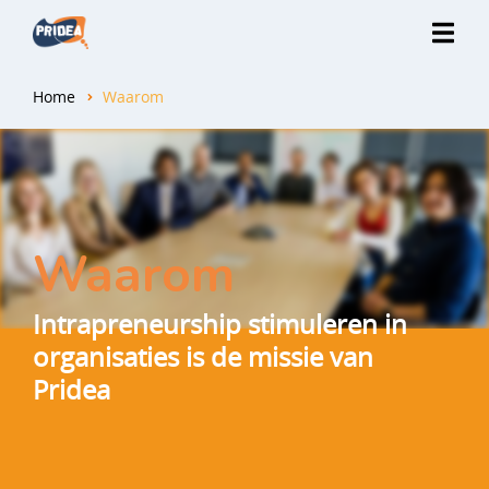
Home
Waarom
Waarom
Intrapreneurship stimuleren in
organisaties is de missie van
Pridea