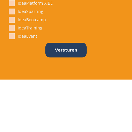
IdeaPlatform XiBE
IdeaSparring
IdeaBootcamp
IdeaTraining
IdeaEvent
Versturen